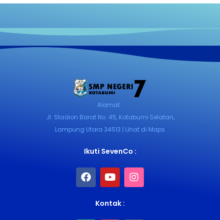
Alamat :
Jl. Stadion Barat No. 45, Kotabumi Selatan,
Lampung Utara 34513 | Lihat di Maps
Ikuti SevenCo :
Kontak :