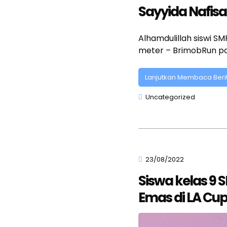
Sayyida Nafisa
Alhamdulillah siswi SM
meter – BrimobRun pa
Lanjutkan Membaca Beri
Uncategorized
23/08/2022
Siswa kelas 9
Emas di LA Cup