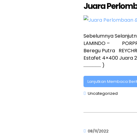
Juara Perlomb
Sebelumnya Selanjut
LAMINDO – PORPROV
Beregu Putra REYC
Estafet 4×400 Juar
………………. )
Lanjutkan Membaca Beri
Uncategorized
08/11/2022