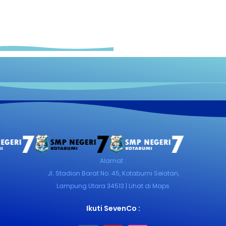
Alamat :
Jl. Stadion Barat No. 45, Kotabumi Selatan,
Lampung Utara 34513 | Lihat di Maps
Ikuti SevenCo :