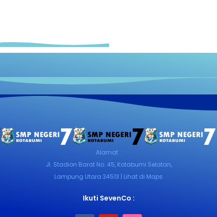
Alamat :
Jl. Stadion Barat No. 45, Kotabumi Selatan,
Lampung Utara 34513 | Lihat di Maps
Ikuti SevenCo :