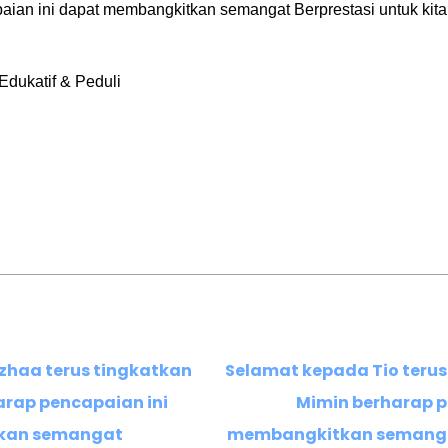
aian ini dapat membangkitkan semangat Berprestasi untuk kit
Edukatif & Peduli
zhaa terus tingkatkan
Selamat kepada Tio terus
arap pencapaian ini
Mimin berharap p
kan semangat
membangkitkan semangat