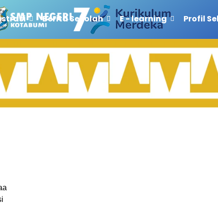
strasi
Berita Sekolah
E - learning
Profil S
aa
i