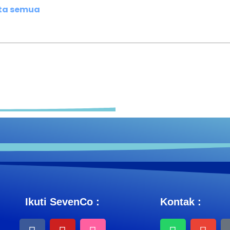
ita semua
Ikuti SevenCo :
Kontak :