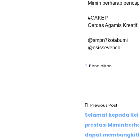
Mimin berharap pencap
#CAKEP
Cerdas Agamis Kreatif 
@smpn7kotabumi
@osissevenco
Pendidikan
Previous Post
Selamat kepada Kei
prestasi Mimin berh
dapat membangkit